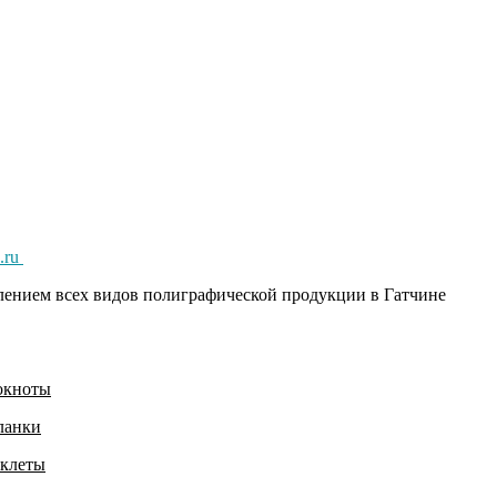
.ru
влением всех видов полиграфической продукции в Гатчине
окноты
ланки
клеты