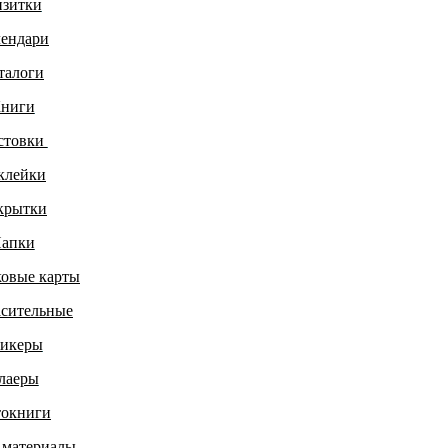
зитки
ендари
талоги
ниги
стовки
клейки
крытки
апки
овые карты
сительные
икеры
лаеры
окниги
 м
атериалы