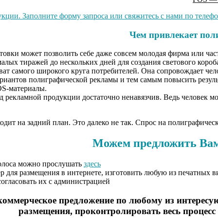
кции. Заполните форму запроса или свяжитесь с нами по телефон
Чем привлекает пол
товки может позволить себе даже совсем молодая фирма или ча
малых тиражей до нескольких дней для создания светового короб
 самого широкого круга потребителей. Она сопровождает человек
ариантов полиграфической рекламы и тем самым повысить резул
OS-материалы.
д рекламной продукции достаточно ненавязчив. Ведь человек мож
дит на задний план. Это далеко не так. Спрос на полиграфическ
Можем предложить Вам
Голоса можно прослушать
здесь
ер для размещения в интернете,
изготовить любую из печатных в
огласовать их с администрацией
оммерческое предложение по любому из интересую
размещения, проконтролировать весь процесс