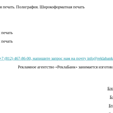
7 (812) 467-86-00, напишите запрос нам на почту info@reklabank
Рекламное агентство «РеклаБанк» занимается изгото
Бл
Б
Бу