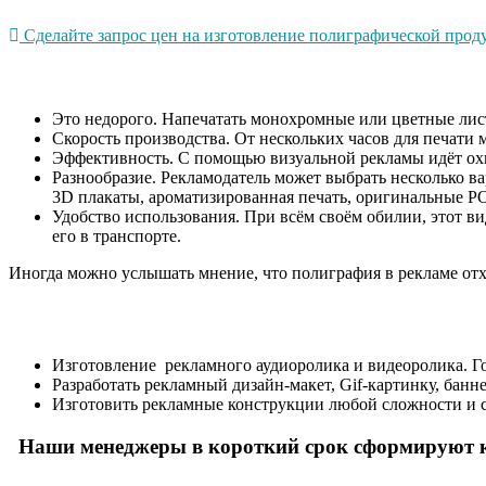
Сделайте запрос цен на изготовление полиграфической проду
Это недорого. Напечатать монохромные или цветные лис
Скорость производства. От нескольких часов для печати 
Эффективность. С помощью визуальной рекламы идёт охват
Разнообразие. Рекламодатель может выбрать несколько в
3D плакаты, ароматизированная печать, оригинальные P
Удобство использования. При всём своём обилии, этот ви
его в транспорте.
Иногда можно услышать мнение, что полиграфия в рекламе отхо
Изготовление рекламного аудиоролика и видеоролика. 
Разработать рекламный дизайн-макет, Gif-картинку, банн
Изготовить рекламные конструкции любой сложности и с
Наши менеджеры в короткий срок сформируют к