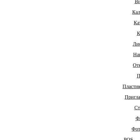
Ви
Кал
Ка
К
Ли
На
От
П
Пластик
Пригла
Ст
Ф
Фот
POS —