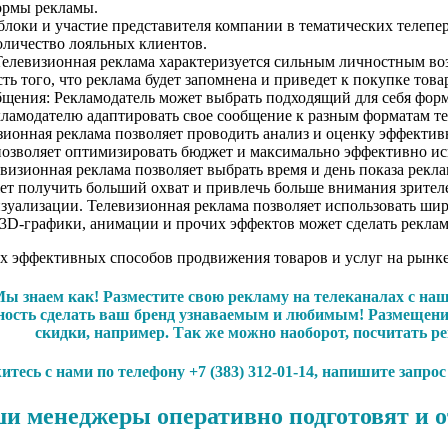
формы рекламы.
блоки и участие представителя компании в тематических телепер
оличество лояльных клиентов.
левизионная реклама характеризуется сильным личностным возд
ь того, что реклама будет запомнена и приведет к покупке товар
щения: Рекламодатель может выбрать подходящий для себя форма
кламодателю адаптировать свое сообщение к разным форматам те
онная реклама позволяет проводить анализ и оценку эффективн
 позволяет оптимизировать бюджет и максимально эффективно ис
изионная реклама позволяет выбрать время и день показа реклам
т получить больший охват и привлечь больше внимания зрител
уализации. Телевизионная реклама позволяет использовать шир
3D-графики, анимации и прочих эффектов может сделать реклам
мых эффективных способов продвижения товаров и услуг на рынк
ы знаем как! Разместите свою рекламу на телеканалах с на
жность сделать ваш бренд узнаваемым и любимым! Размещени
скидки, например. Так же можно наоборот, посчитать р
тесь с нами по телефону +7 (383) 312-01-14, напишите запро
и менеджеры оперативно подготовят и о