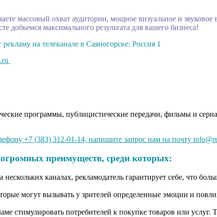
аете массовый охват аудитории, мощное визуальное и звуковое 
те добьемся максимального результата для вашего бизнеса!
 рекламу на телеканале в Саяногорске: Россия 1
.ru
ические программы, публицистические передачи, фильмы и сериа
ефону +7 (383) 312-01-14, напишите запрос нам на почту info@r
 огромных преимуществ, среди которых:
 нескольких каналах, рекламодатель гарантирует себе, что боль
орые могут вызывать у зрителей определенные эмоции и повлия
кламе стимулировать потребителей к покупке товаров или услуг.