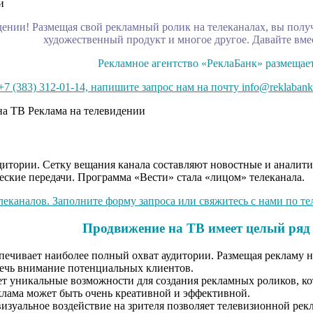
нии! Размещая свой рекламный ролик на телеканалах, вы получ
художественный продукт и многое другое. Давайте вмес
Рекламное агентство «РеклаБанк» размещает
7 (383) 312-01-14, напишите запрос нам на почту info@reklabank
дитории. Сетку вещания канала составляют новостные и аналит
ские передачи. Программа «Вести» стала «лицом» телеканала.
еканалов. Заполните форму запроса или свяжитесь с нами по тел
Продвижение на ТВ имеет целый ряд
ечивает наиболее полный охват аудитории. Размещая рекламу на
влечь внимание потенциальных клиентов.
т уникальные возможности для создания рекламных роликов, кот
клама может быть очень креативной и эффективной.
визуальное воздействие на зрителя позволяет телевизионной ре