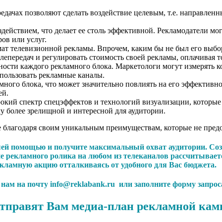
едачах позволяют сделать воздействие целевым, т.е. направлен
ействием, что делает ее столь эффективной. Рекламодатели мог
ов или услуг.
т телевизионной рекламы. Впрочем, каким бы не был его выбор,
лепередач и регулировать стоимость своей рекламы, оплачивая 
ости каждого рекламного блока. Маркетологи могут измерять ко
пользовать рекламные каналы.
ного блока, что может значительно повлиять на его эффективно
ей.
окий спектр спецэффектов и технологий визуализации, которые 
у более зрелищной и интересной для аудитории.
е благодаря своим уникальным преимуществам, которые не пред
шей помощью и получите максимальный охват аудитории. Соз
е рекламного ролика на любом из телеканалов рассчитывает
екламную акцию отталкиваясь от удобного для Вас бюджета.
с нам на почту info@reklabank.ru или заполните форму запрос
тправят Вам медиа-план рекламной кам