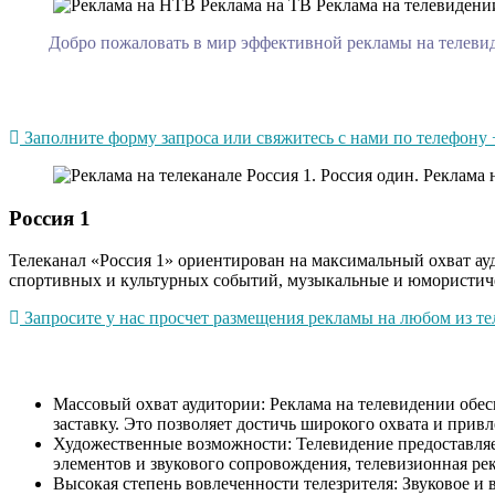
Добро пожаловать в мир эффективной рекламы на телевиде
Заполните форму запроса или свяжитесь с нами по телефону +
Россия 1
Телеканал «Россия 1» ориентирован на максимальный охват ау
спортивных и культурных событий, музыкальные и юмористиче
Запросите у нас просчет размещения рекламы на любом из тел
Массовый охват аудитории: Реклама на телевидении обесп
заставку. Это позволяет достичь широкого охвата и при
Художественные возможности: Телевидение предоставляе
элементов и звукового сопровождения, телевизионная ре
Высокая степень вовлеченности телезрителя: Звуковое и 