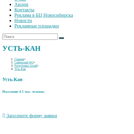
Акции
Контакты
Реклама в БЦ Новосибирска
Новости
Рекламные площадки
УСТЬ-КАН
Главная
>
Сибирский ФО
>
Республика Алтай
>
Усть-Кан
Усть-Кан
Население 4.5 тыс. человек.
Заполните форму заявки