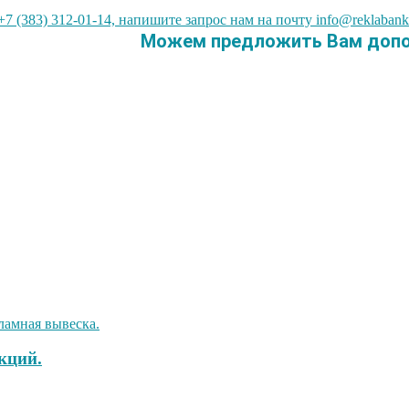
7 (383) 312-01-14, напишите запрос нам на почту info@reklabank
Можем предложить Вам допол
кций.