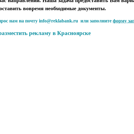
с направлений. Наша задача предоставить Вам вариа
доставить вовремя необходимые документы.
апрос нам на почту info@reklabank.ru или заполните
форму за
разместить рекламу в Красноярске