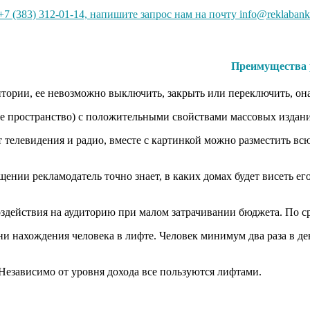
7 (383) 312-01-14, напишите запрос нам на почту info@reklabank
Преимущества 
тории, ее невозможно выключить, закрыть или переключить, она 
е пространство) с положительными свойствами массовых издан
т телевидения и радио, вместе с картинкой можно разместить в
щении рекламодатель точно знает, в каких домах будет висеть е
оздействия на аудиторию при малом затрачивании бюджета. По 
 нахождения человека в лифте. Человек минимум два раза в день
 Независимо от уровня дохода все пользуются лифтами.