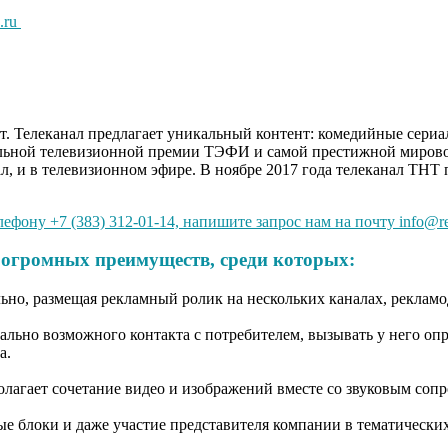
.ru
ет. Телеканал предлагает уникальный контент: комедийные сериа
льной телевизионной премии ТЭФИ и самой престижной мировой 
, и в телевизионном эфире. В ноябре 2017 года телеканал ТНТ 
ефону +7 (383) 312-01-14, напишите запрос нам на почту info@r
 огромных преимуществ, среди которых:
о, размещая рекламный ролик на нескольких каналах, рекламодат
льно возможного контакта с потребителем, вызывать у него оп
да.
дполагает сочетание видео и изображений вместе со звуковым со
ые блоки и даже участие представителя компании в тематических 