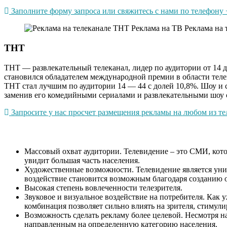
Заполните форму запроса или свяжитесь с нами по телефону +
ТНТ
ТНТ — развлекательный телеканал, лидер по аудитории от 14 до
становился обладателем международной премии в области тел
ТНТ стал лучшим по аудитории 14 — 44 с долей 10,8%. Шоу и 
заменив его комедийными сериалами и развлекательными шоу 
Запросите у нас просчет размещения рекламы на любом из тел
Массовый охват аудитории. Телевидение – это СМИ, котор
увидит большая часть населения.
Художественные возможности. Телевидение является уни
воздействие становится возможным благодаря созданию о
Высокая степень вовлеченности телезрителя.
Звуковое и визуальное воздействие на потребителя. Как 
комбинация позволяет сильно влиять на зрителя, стимулир
Возможность сделать рекламу более целевой. Несмотря на
направленным на определенную категорию населения.