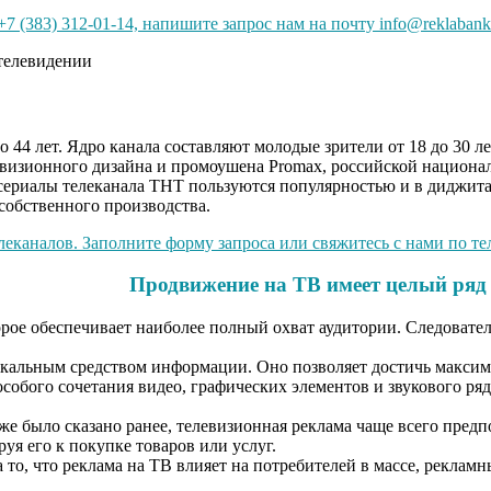
7 (383) 312-01-14, напишите запрос нам на почту info@reklabank
 44 лет. Ядро канала составляют молодые зрители от 18 до 30 л
евизионного дизайна и промоушена Promax, российской национа
сериалы телеканала ТНТ пользуются популярностью и в диджитал
собственного производства.
еканалов. Заполните форму запроса или свяжитесь с нами по тел
Продвижение на ТВ имеет целый ряд
ое обеспечивает наиболее полный охват аудитории. Следовательн
кальным средством информации. Оно позволяет достичь максима
собого сочетания видео, графических элементов и звукового ря
уже было сказано ранее, телевизионная реклама чаще всего пре
уя его к покупке товаров или услуг.
 то, что реклама на ТВ влияет на потребителей в массе, рекламн