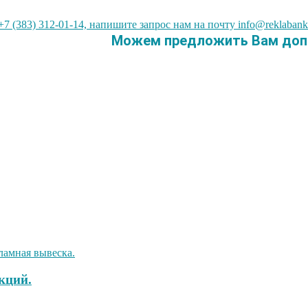
7 (383) 312-01-14, напишите запрос нам на почту info@reklabank
Можем предложить Вам допо
кций.