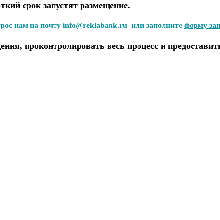
откий срок запустят размещение.
прос нам на почту info@reklabank.ru или заполните
форму за
ения, проконтролировать весь процесс и предоставит