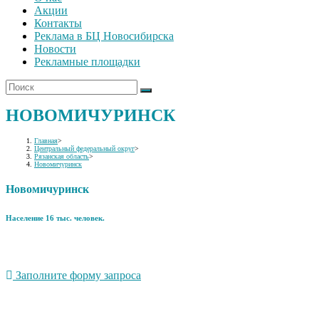
Акции
Контакты
Реклама в БЦ Новосибирска
Новости
Рекламные площадки
НОВОМИЧУРИНСК
Главная
>
Центральный федеральный округ
>
Рязанская область
>
Новомичуринск
Новомичуринск
Население 16 тыс. человек.
Заполните форму запроса