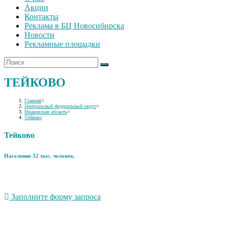
Акции
Контакты
Реклама в БЦ Новосибирска
Новости
Рекламные площадки
ТЕЙКОВО
Главная
>
Центральный федеральный округ
>
Ивановская область
>
Тейково
Тейково
Население 32 тыс. человек.
Заполните форму запроса