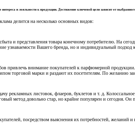
е интереса и лояльности к продукции. Достижение ключевой цели зависит от выбранног
клама делится на несколько основных видов:
ыта и представления товара конечному потребителю. На сегодн
ние узнаваемости Вашего бренда, но и индивидуальный подход к 
обов привлечь внимание покупателей к парфюмерной продукции.
отипом торговой марки и раздают их посетителям. По желанию з
раздачу рекламных листовок, флаеров, буклетов и т. д. Колосса
овый метод довольно стар, но крайне популярен и сегодня. Он п
упателей, посредством выяснения их потребностей, желаний и пр