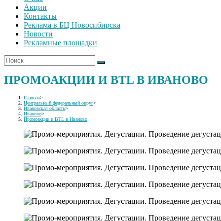
Акции
Контакты
Реклама в БЦ Новосибирска
Новости
Рекламные площадки
ПРОМОАКЦИИ И BTL В ИВАНОВО
Главная
>
Центральный федеральный округ
>
Ивановская область
>
Иваново
>
Промоакции и BTL в Иваново