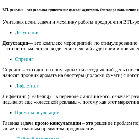
BTL-реклама
– это реальное привлечение целевой аудитории, благодаря повышению е
Учитывая цели, задачи и механику работы предприятия BTL-ре
Дегустация
Дегустации
— это комплекс мероприятий по стимулированию сб
– это не только четкое выделение целевой аудитории и повыше
Спреинг
Спреинг – это один из популярных на сегодняшний день спос
наносят пробник аромата на блоттеры (полоски бумаги) с лог
Лифлетинг
Лифлетинг (Leafleting) – в переводе с английского, означает 
называют ещё «классикой рекламы», потому как этот маркетинг
Промо-консультации
Главная задача
промо
консультации
–
это
решение проблем пок
является главным предметом продвижения.