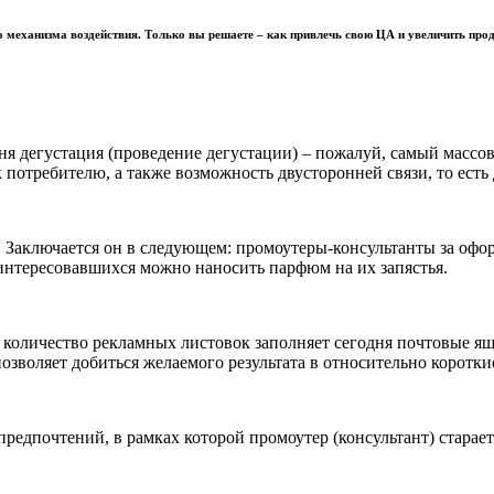
о механизма воздействия. Только вы решаете – как привлечь свою ЦА и увеличить про
я дегустация (проведение дегустации) – пожалуй, самый массов
потребителю, а также возможность двусторонней связи, то есть 
 Заключается он в следующем: промоутеры-консультанты за оф
аинтересовавшихся можно наносить парфюм на их запястья.
льное количество рекламных листовок заполняет сегодня почтовые
озволяет добиться желаемого результата в относительно коротки
едпочтений, в рамках которой промоутер (консультант) старает