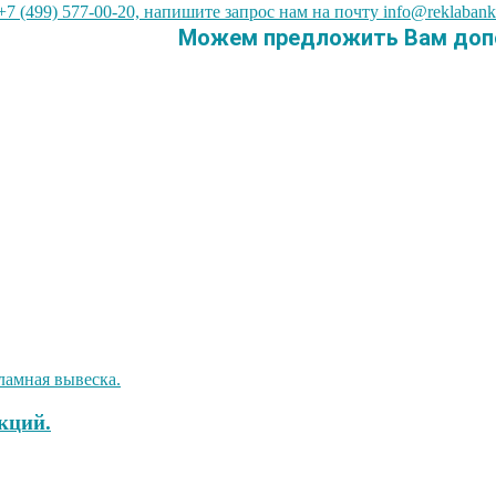
7 (499) 577-00-20, напишите запрос нам на почту info@reklabank
Можем предложить Вам допо
кций.