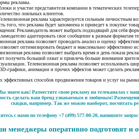
формы рекламы.
блоки и участие представителя компании в тематических телепер
оличество лояльных клиентов.
левизионная реклама характеризуется сильным личностным возд
ь того, что реклама будет запомнена и приведет к покупке товар
щения: Рекламодатель может выбрать подходящий для себя форма
кламодателю адаптировать свое сообщение к разным форматам те
онная реклама позволяет проводить анализ и оценку эффективн
 позволяет оптимизировать бюджет и максимально эффективно ис
изионная реклама позволяет выбрать время и день показа реклам
т получить больший охват и привлечь больше внимания зрител
уализации. Телевизионная реклама позволяет использовать шир
3D-графики, анимации и прочих эффектов может сделать реклам
мых эффективных способов продвижения товаров и услуг на рынк
ы знаем как! Разместите свою рекламу на телеканалах с на
жность сделать ваш бренд узнаваемым и любимым! Размещени
скидки, например. Так же можно наоборот, посчитать р
тесь с нами по телефону +7 (499) 577-00-20, напишите запро
и менеджеры оперативно подготовят и о