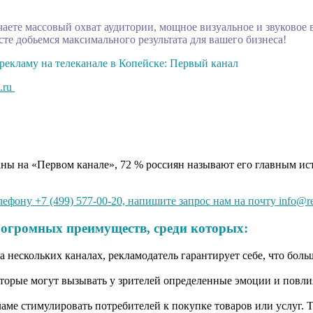
аете массовый охват аудитории, мощное визуальное и звуковое 
те добьемся максимального результата для вашего бизнеса!
рекламу на телеканале в Копейске: Первый канал
.ru
ны на «Первом канале», 72 % россиян называют его главным ис
ефону +7 (499) 577-00-20, напишите запрос нам на почту info@r
 огромных преимуществ, среди которых:
 нескольких каналах, рекламодатель гарантирует себе, что боль
орые могут вызывать у зрителей определенные эмоции и повлия
кламе стимулировать потребителей к покупке товаров или услуг.