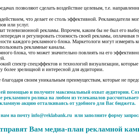
едачах позволяют сделать воздействие целевым, т.е. направлен
ействием, что делает ее столь эффективной. Рекламодатели мог
ов или услуг.
т телевизионной рекламы. Впрочем, каким бы не был его выбор,
лепередач и регулировать стоимость своей рекламы, оплачивая 
ости каждого рекламного блока. Маркетологи могут измерять ко
пользовать рекламные каналы.
ного блока, что может значительно повлиять на его эффективно
ей.
окий спектр спецэффектов и технологий визуализации, которые 
у более зрелищной и интересной для аудитории.
е благодаря своим уникальным преимуществам, которые не пред
шей помощью и получите максимальный охват аудитории. Соз
е рекламного ролика на любом из телеканалов рассчитывает
екламную акцию отталкиваясь от удобного для Вас бюджета.
с нам на почту info@reklabank.ru или заполните форму запрос
тправят Вам медиа-план рекламной кам