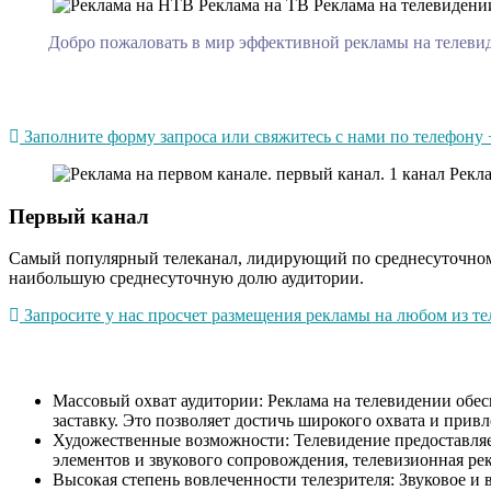
Добро пожаловать в мир эффективной рекламы на телевиде
Заполните форму запроса или свяжитесь с нами по телефону +
Первый канал
Самый популярный телеканал, лидирующий по среднесуточному 
наибольшую среднесуточную долю аудитории.
Запросите у нас просчет размещения рекламы на любом из тел
Массовый охват аудитории: Реклама на телевидении обесп
заставку. Это позволяет достичь широкого охвата и при
Художественные возможности: Телевидение предоставляе
элементов и звукового сопровождения, телевизионная ре
Высокая степень вовлеченности телезрителя: Звуковое и 