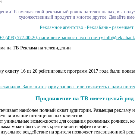
нии! Размещая свой рекламный ролик на телеканалах, вы получ
художественный продукт и многое другое. Давайте вмес
Рекламное агентство «РеклаБанк» размещает 
7 (499) 577-00-20, напишите запрос нам на почту info@reklabank
охвату. 16 из 20 рейтинговых программ 2017 года были показа
еканалов. Заполните форму запроса или свяжитесь с нами по тел
Продвижение на ТВ имеет целый ряд
ечивает наиболее полный охват аудитории. Размещая рекламу на
влечь внимание потенциальных клиентов.
т уникальные возможности для создания рекламных роликов, кот
клама может быть очень креативной и эффективной.
визуальное воздействие на зрителя позволяет телевизионной ре