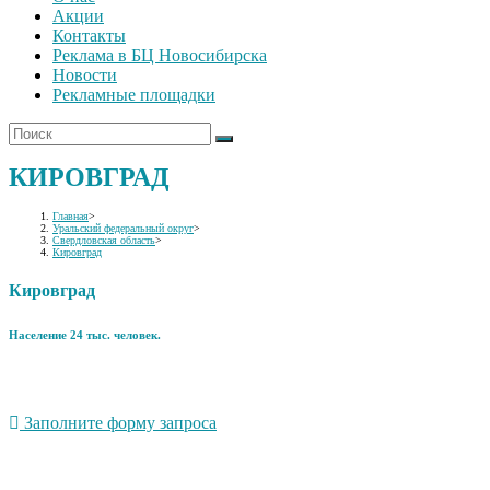
Акции
Контакты
Реклама в БЦ Новосибирска
Новости
Рекламные площадки
КИРОВГРАД
Главная
>
Уральский федеральный округ
>
Свердловская область
>
Кировград
Кировград
Население 24 тыс. человек.
Заполните форму запроса