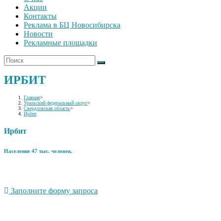
Акции
Контакты
Реклама в БЦ Новосибирска
Новости
Рекламные площадки
ИРБИТ
Главная
>
Уральский федеральный округ
>
Свердловская область
>
Ирбит
Ирбит
Население 47 тыс. человек.
Заполните форму запроса