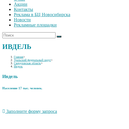
Акции
Контакты
Реклама в БЦ Новосибирска
Новости
Рекламные площадки
ИВДЕЛЬ
Главная
>
Уральский федеральный округ
>
Свердловская область
>
Ивдель
Ивдель
Население 17 тыс. человек.
Заполните форму запроса