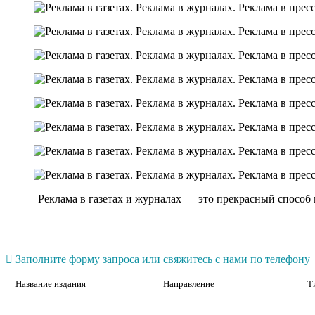
Реклама в газетах и журналах — это прекрасный способ
Заполните форму запроса или свяжитесь с нами по телефону +
Название издания
Направление
Т