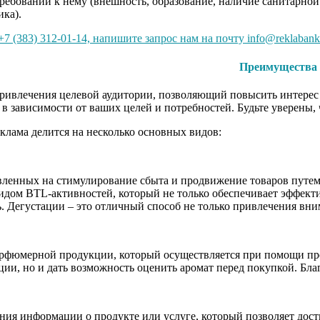
требований к нему (внешность, образование, наличие санитарной
ика).
7 (383) 312-01-14, напишите запрос нам на почту info@reklabank
Преимущества 
ивлечения целевой аудитории, позволяющий повысить интерес и
 в зависимости от ваших целей и потребностей. Будьте уверены
клама делится на несколько основных видов:
вленных на стимулирование сбыта и продвижение товаров путем
идом BTL-активностей, который не только обеспечивает эффект
. Дегустации – это отличный способ не только привлечения вн
рфюмерной продукции, который осуществляется при помощи пром
ии, но и дать возможность оценить аромат перед покупкой. Бла
нения информации о продукте или услуге, который позволяет д