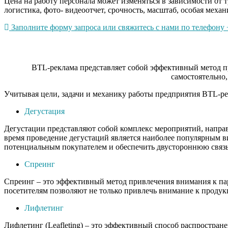
Цена на работу персонала может изменяться в зависимости от 
логистика, фото- видеоотчет, срочность, масштаб, особая механ
Заполните форму запроса или свяжитесь с нами по телефону +
BTL-реклама представляет собой эффективный метод пр
самостоятельно,
Учитывая цели, задачи и механику работы предприятия BTL-ре
Дегустация
Дегустации представляют собой комплекс мероприятий, напра
время проведение дегустаций является наиболее популярным в
потенциальным покупателем и обеспечить двустороннюю связь
Спреинг
Спреинг – это эффективный метод привлечения внимания к па
посетителям позволяют не только привлечь внимание к продукц
Лифлетинг
Лифлетинг (Leafleting) – это эффективный способ распростра