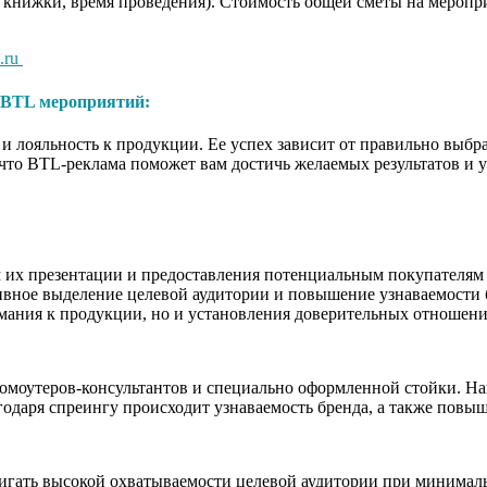
 книжки, время проведения). Стоимость общей сметы на мероприя
.ru
BTL мероприятий:
 лояльность к продукции. Ее успех зависит от правильно выбр
, что BTL-реклама поможет вам достичь желаемых результатов и
 их презентации и предоставления потенциальным покупателям 
ивное выделение целевой аудитории и повышение узнаваемости б
имания к продукции, но и установления доверительных отношен
оутеров-консультантов и специально оформленной стойки. Нане
годаря спреингу происходит узнаваемость бренда, а также повы
остигать высокой охватываемости целевой аудитории при минима