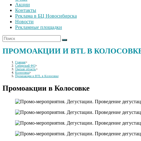
Акции
Контакты
Реклама в БЦ Новосибирска
Новости
Рекламные площадки
ПРОМОАКЦИИ И BTL В КОЛОСОВК
Главная
>
Сибирский ФО
>
Омская область
>
Колосовка
>
Промоакции и BTL в Колосовке
Промоакции в Колосовке