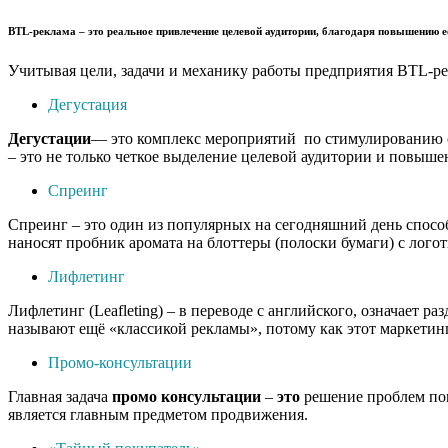
BTL-реклама
– это реальное привлечение целевой аудитории, благодаря повышению е
Учитывая цели, задачи и механику работы предприятия BTL-ре
Дегустация
Дегустации
— это комплекс мероприятий по стимулированию сб
– это не только четкое выделение целевой аудитории и повыше
Спреинг
Спреинг – это один из популярных на сегодняшний день спос
наносят пробник аромата на блоттеры (полоски бумаги) с лог
Лифлетинг
Лифлетинг (Leafleting) – в переводе с английского, означает 
называют ещё «классикой рекламы», потому как этот маркетинг
Промо-консультации
Главная задача
промо
консультации
–
это
решение проблем пок
является главным предметом продвижения.