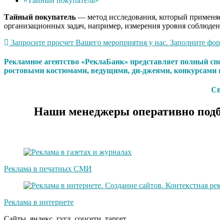
«Тайный покупатель»
Тайный
покупатель
— метод исследования, который применяет
организационных задач, например, измерения уровня соблюден
Запросите просчет Вашего мероприятия у нас. Заполните форм
Рекламное агентство «РеклаБанк» представляет полный сп
ростовыми костюмами, ведущими, ди-джеями, конкурсами 
Св
Наши менеджеры оперативно подб
Реклама в печатных СМИ
Реклама в интернете
Сайты, яндекс, гугл, соцсети, таргет