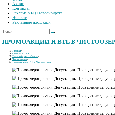
Акции
Контакты
Реклама в БЦ Новосибирска
Новости
Рекламные площадки
ПРОМОАКЦИИ И BTL В ЧИСТООЗЕ
Главная
>
Сибирский ФО
>
Новосибирская область
>
Чистоозерное
>
Промоакции и BTL в Чистоозерном