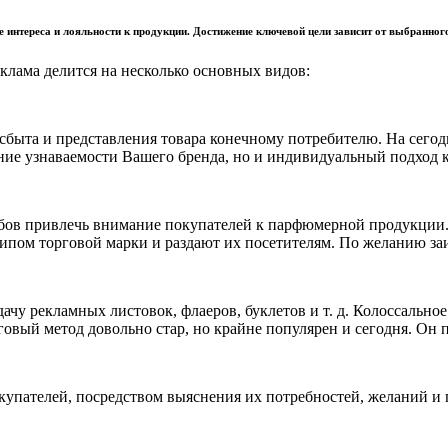
е интереса и лояльности к продукции. Достижение ключевой цели зависит от выбранног
клама делится на несколько основных видов:
ыта и представления товара конечному потребителю. На сегодн
ние узнаваемости Вашего бренда, но и индивидуальный подход к 
обов привлечь внимание покупателей к парфюмерной продукции.
отипом торговой марки и раздают их посетителям. По желанию з
раздачу рекламных листовок, флаеров, буклетов и т. д. Колосса
овый метод довольно стар, но крайне популярен и сегодня. Он п
упателей, посредством выяснения их потребностей, желаний и пр