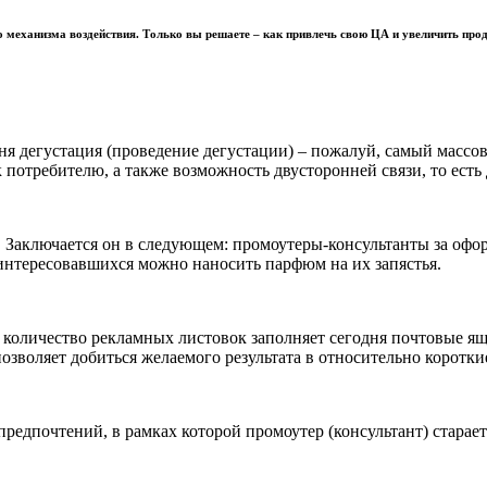
о механизма воздействия. Только вы решаете – как привлечь свою ЦА и увеличить про
я дегустация (проведение дегустации) – пожалуй, самый массов
потребителю, а также возможность двусторонней связи, то есть 
 Заключается он в следующем: промоутеры-консультанты за оф
аинтересовавшихся можно наносить парфюм на их запястья.
льное количество рекламных листовок заполняет сегодня почтовые
озволяет добиться желаемого результата в относительно коротки
едпочтений, в рамках которой промоутер (консультант) старает