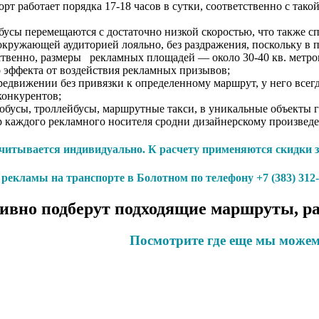
т работает порядка 17-18 часов в сутки, соответственно с так
усы перемещаются с достаточно низкой скоростью, что также с
кружающей аудиторией лояльно, без раздражения, поскольку в п
твенно, размеры рекламных площадей — около 30-40 кв. метров
 эффекта от воздействия рекламных призывов;
едвижении без привязки к определенному маршрут, у него всегд
конкурентов;
тобусы, троллейбусы, маршрутные такси, в уникальные объекты
каждого рекламного носителя сродни дизайнерскому произведени
итывается индивидуально. К расчету применяются скидки за
екламы на транспорте в Болотном по телефону +7 (383) 312-0
вно подберут подходящие маршруты, ра
Посмотрите где еще мы можем