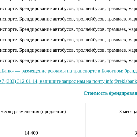
аБанк» — размещение рекламы на транспорте в Болотном: бренд
7 (383) 312-01-14, напишите запрос нам на почту info@reklabank
Стоимость брендирован
 месяц размещения (продление)
3 месяц
14 400
3