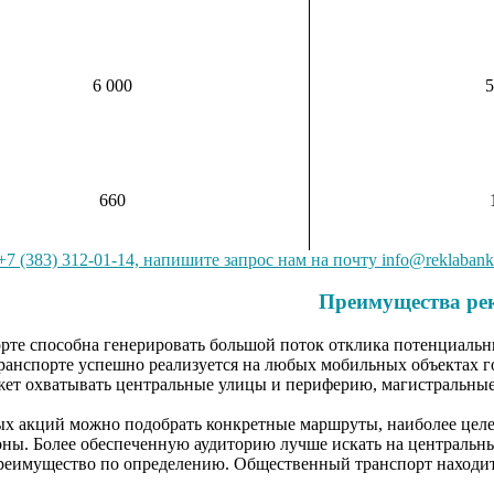
6 000
5
660
7 (383) 312-01-14, напишите запрос нам на почту info@reklabank
Преимущества ре
рте способна генерировать большой поток отклика потенциальны
анспорте успешно реализуется на любых мобильных объектах горо
т охватывать центральные улицы и периферию, магистральные 
х акций можно подобрать конкретные маршруты, наиболее целесо
ны. Более обеспеченную аудиторию лучше искать на центральны
преимущество по определению. Общественный транспорт находит