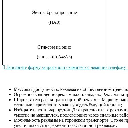
Экстра брендирование
(ПАЗ)
Стикеры на окно
(2 плаката А4/А3)
Заполните форму запроса или свяжитесь с нами по телефону +
Массовая доступность. Реклама на общественном транспо
Огромное количество рекламных площадок. Реклама на тр
Широкая география транспортной рекламы. Маршрут може
степенью вероятности может увидеть будущий клиент;
Избирательность маршрутов. Для транспортных рекламны
уместна на маршрутах, пролегающих через спальные райо
Мобильность рекламы на городском транспорте. Это ее 
увеличиваются в сравнении со статичной рекламой;