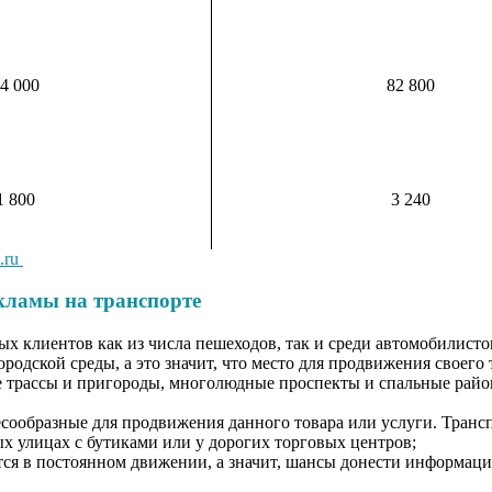
4 000
82 800
1 800
3 240
.ru
кламы на транспорте
х клиентов как из числа пешеходов, так и среди автомобилисто
дской среды, а это значит, что место для продвижения своего 
трассы и пригороды, многолюдные проспекты и спальные районы
образные для продвижения данного товара или услуги. Транспо
х улицах с бутиками или у дорогих торговых центров;
ся в постоянном движении, а значит, шансы донести информац