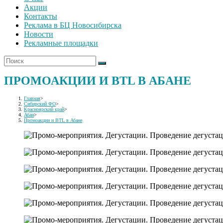
Акции
Контакты
Реклама в БЦ Новосибирска
Новости
Рекламные площадки
ПРОМОАКЦИИ И BTL В АБАНЕ
Главная
>
Сибирский ФО
>
Красноярский край
>
Абан
>
Промоакции и BTL в Абане