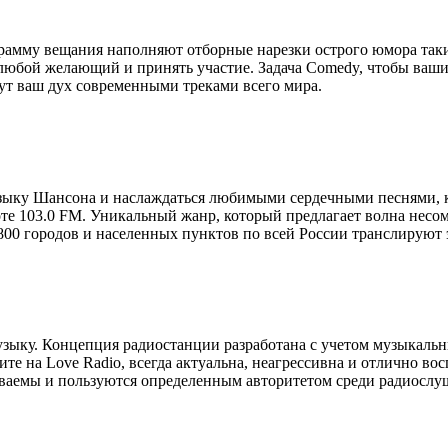
рограмму вещания наполняют отборные нарезки острого юмора та
юбой желающий и принять участие. Задача Comedy, чтобы ваши л
ут ваш дух современными треками всего мира.
музыку Шансона и наслаждаться любимыми сердечными песнями,
е 103.0 FM. Уникальный жанр, который предлагает волна несом
 800 городов и населенных пунктов по всей России транслируют
ыку. Концепция радиостанции разработана с учетом музыкальны
на Love Radio, всегда актуальна, неагрессивна и отлично вос
ваемы и пользуются определенным авторитетом среди радиослуш