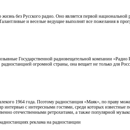
 жизнь без Русского радио. Оно является первой национальной 
Талантливые и веселые ведущие выполнят все пожелания в прог
 позывные Государственной радиовещательной компании «Радио Р
 радиостанцией огромной страны, она вещает не только для Росс
 далекого 1964 года. Поэтому радиостанция «Маяк», по праву мо
нр интервью с интересными гостями, среди которых известные по
енно отечественными ретрохитами, а также популярной музыко