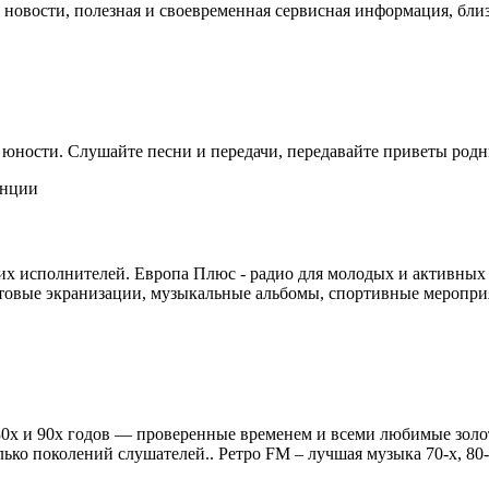
е новости, полезная и своевременная сервисная информация, бли
 юности. Слушайте песни и передачи, передавайте приветы род
х исполнителей. Европа Плюс - радио для молодых и активных 
ьтовые экранизации, музыкальные альбомы, спортивные меропри
х, 80х и 90х годов — проверенные временем и всеми любимые з
о поколений слушателей.. Ретро FM – лучшая музыка 70-х, 80-х