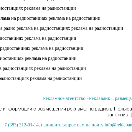
Рекламное агентство «РеклаБанк», размеща
ше информации о размещении рекламы на радио в Полыса
заполнив 
+7 (383) 312-01-14, напишите запрос нам на почту info@reklaba