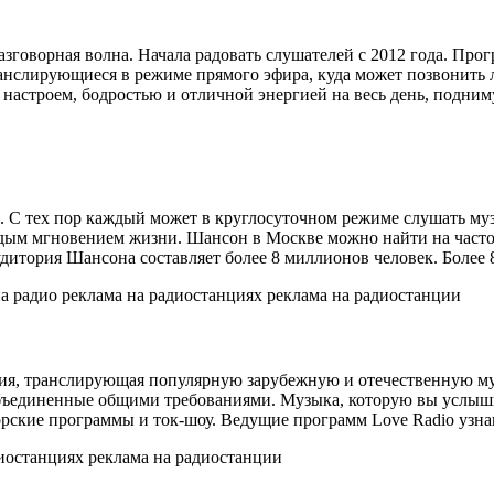
азговорная волна. Начала радовать слушателей с 2012 года. П
анслирующиеся в режиме прямого эфира, куда может позвонить л
астроем, бодростью и отличной энергией на весь день, подним
да. С тех пор каждый может в круглосуточном режиме слушать 
ым мгновением жизни. Шансон в Москве можно найти на частот
удитория Шансона составляет более 8 миллионов человек. Более
ция, транслирующая популярную зарубежную и отечественную муз
единенные общими требованиями. Музыка, которую вы услышите 
орские программы и ток-шоу. Ведущие программ Love Radio узна