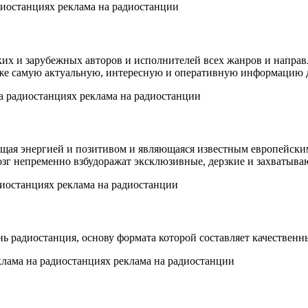
ких и зарубежных авторов и исполнителей всех жанров и направ
же самую актуальную, интересную и оперативную информацию дл
я энергией и позитивом и являющаяся известным европейским 
ш мозг непременно взбудоражат эксклюзивные, дерзкие и захваты
 радиостанция, основу формата которой составляет качественн