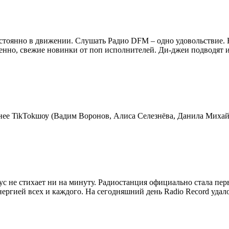
остоянно в движении. Слушать Радио DFM – одно удовольствие. 
но, свежие новинки от поп исполнителей. Ди-джеи подводят ит
ннее TikTokшоу (Вадим Воронов, Алиса Селезнёва, Данила Мих
дус не стихает ни на минуту. Радиостанция официально стала пе
 энергией всех и каждого. На сегодняшний день Radio Record уд