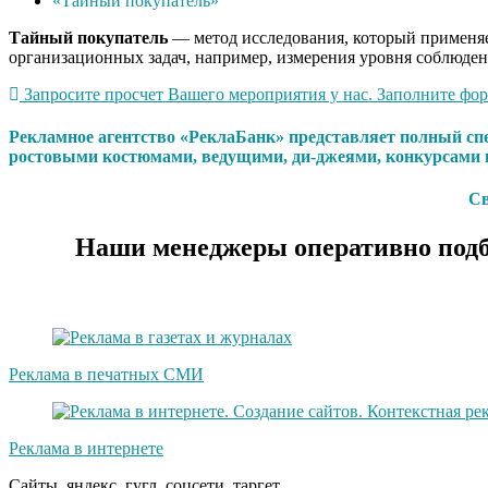
«Тайный покупатель»
Тайный
покупатель
— метод исследования, который применяет
организационных задач, например, измерения уровня соблюден
Запросите просчет Вашего мероприятия у нас. Заполните форм
Рекламное агентство «РеклаБанк» представляет полный сп
ростовыми костюмами, ведущими, ди-джеями, конкурсами 
Св
Наши менеджеры оперативно подб
Реклама в печатных СМИ
Реклама в интернете
Сайты, яндекс, гугл, соцсети, таргет