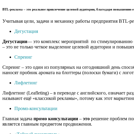
BTL-реклама
– это реальное привлечение целевой аудитории, благодаря повышению е
Учитывая цели, задачи и механику работы предприятия BTL-ре
Дегустация
Дегустации
— это комплекс мероприятий по стимулированию сб
– это не только четкое выделение целевой аудитории и повыше
Спреинг
Спреинг – это один из популярных на сегодняшний день спос
наносят пробник аромата на блоттеры (полоски бумаги) с лог
Лифлетинг
Лифлетинг (Leafleting) – в переводе с английского, означает 
называют ещё «классикой рекламы», потому как этот маркетинг
Промо-консультации
Главная задача
промо
консультации
–
это
решение проблем пок
является главным предметом продвижения.