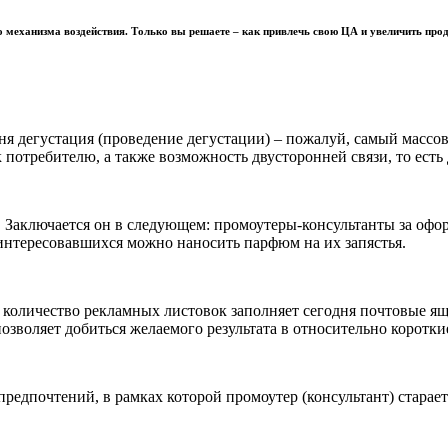
о механизма воздействия. Только вы решаете – как привлечь свою ЦА и увеличить про
я дегустация (проведение дегустации) – пожалуй, самый массов
потребителю, а также возможность двусторонней связи, то есть 
 Заключается он в следующем: промоутеры-консультанты за оф
аинтересовавшихся можно наносить парфюм на их запястья.
льное количество рекламных листовок заполняет сегодня почтовые
озволяет добиться желаемого результата в относительно коротки
едпочтений, в рамках которой промоутер (консультант) старает