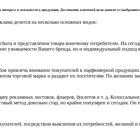
е интереса и лояльности к продукции. Достижение ключевой цели зависит от выбранног
клама делится на несколько основных видов:
ыта и представления товара конечному потребителю. На сегодн
ние узнаваемости Вашего бренда, но и индивидуальный подход к 
обов привлечь внимание покупателей к парфюмерной продукции.
отипом торговой марки и раздают их посетителям. По желанию з
раздачу рекламных листовок, флаеров, буклетов и т. д. Колосса
овый метод довольно стар, но крайне популярен и сегодня. Он п
упателей, посредством выяснения их потребностей, желаний и пр