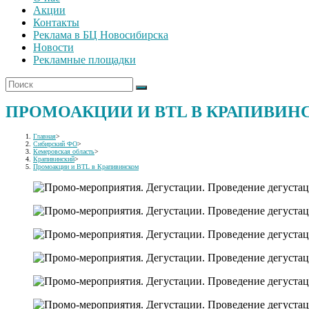
Акции
Контакты
Реклама в БЦ Новосибирска
Новости
Рекламные площадки
ПРОМОАКЦИИ И BTL В КРАПИВИН
Главная
>
Сибирский ФО
>
Кемеровская область
>
Крапивинский
>
Промоакции и BTL в Крапивинском