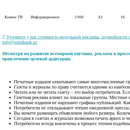
Компас ТВ
Информационное
3 000
А3
16
Уточните у нас стоимость модульной рекламы, подробности 
info@reklabank.ru
Несмотря на развитие всемирной паутины, реклама в пресс
привлечение целевой аудитории.
Печатные издания охватывают самые многочисленные гр
Газеты и журналы по праву считаются одними из наиболе
Читать или не читать газету – это выбор потребителя. Ес
Газетная реклама влияет на локальные группы. Местные 
Печатные издания не нарушают графика публикаций. Как п
Потребители не откладывают чтение ежедневной прессы.
Вы можете размещать объявления любого размера. Количес
Сегодня в газетах и журналах возможна печать ярких и ч
Потребители всегда вовлечены в процесс чтения подобн