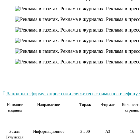
Заполните форму запроса или свяжитесь с нами по телефону +
Название
Направление
Тираж
Формат
Количест
издания
страниц
Земля
Информационное
3 500
А3
16
Тулунская