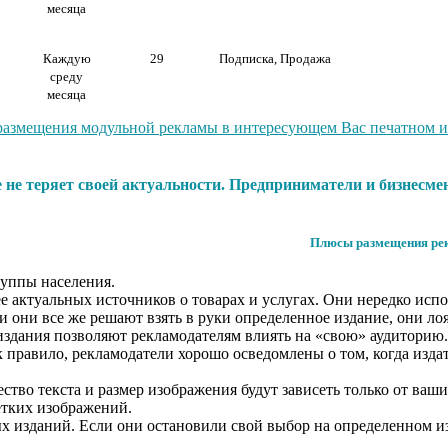
месяца
Каждую
29
Подписка, Продажа
среду
месяца
размещения модульной рекламы в интересующем Вас печатном изд
е не теряет своей актуальности. Предприниматели и бизнесм
Плюсы размещения рек
уппы населения.
е актуальных источников о товарах и услугах. Они нередко исп
ли они все же решают взять в руки определенное издание, они лоя
издания позволяют рекламодателям влиять на «свою» аудиторию.
равило, рекламодатели хорошо осведомлены о том, когда издател
тво текста и размер изображения будут зависеть только от ваш
етких изображений.
ых изданий. Если они остановили свой выбор на определенном и