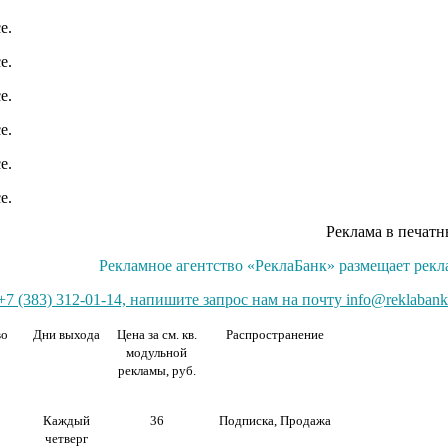
Реклама в печатн
Рекламное агентство «РеклаБанк» размещает рекла
7 (383) 312-01-14, напишите запрос нам на почту info@reklabank
во
Дни выхода
Цена за см. кв.
Распространение
модульной
рекламы, руб.
Каждый
36
Подписка, Продажа
четверг