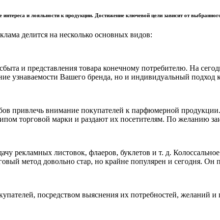
е интереса и лояльности к продукции. Достижение ключевой цели зависит от выбранног
клама делится на несколько основных видов:
ыта и представления товара конечному потребителю. На сегодн
ние узнаваемости Вашего бренда, но и индивидуальный подход к 
обов привлечь внимание покупателей к парфюмерной продукции.
отипом торговой марки и раздают их посетителям. По желанию з
раздачу рекламных листовок, флаеров, буклетов и т. д. Колосса
овый метод довольно стар, но крайне популярен и сегодня. Он п
упателей, посредством выяснения их потребностей, желаний и пр