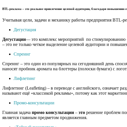
BTL-реклама
– это реальное привлечение целевой аудитории, благодаря повышению е
Учитывая цели, задачи и механику работы предприятия BTL-ре
Дегустация
Дегустации
— это комплекс мероприятий по стимулированию сб
– это не только четкое выделение целевой аудитории и повыше
Спреинг
Спреинг – это один из популярных на сегодняшний день спос
наносят пробник аромата на блоттеры (полоски бумаги) с лог
Лифлетинг
Лифлетинг (Leafleting) – в переводе с английского, означает 
называют ещё «классикой рекламы», потому как этот маркетинг
Промо-консультации
Главная задача
промо
консультации
–
это
решение проблем пок
является главным предметом продвижения.