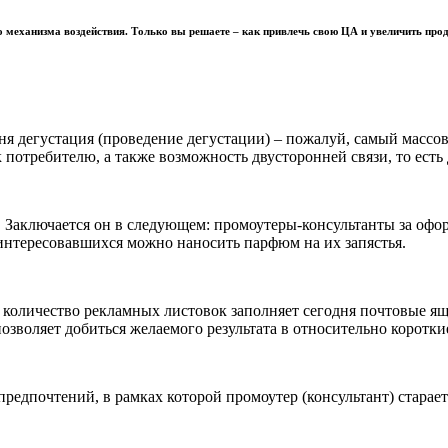
о механизма воздействия. Только вы решаете – как привлечь свою ЦА и увеличить про
я дегустация (проведение дегустации) – пожалуй, самый массов
потребителю, а также возможность двусторонней связи, то есть 
 Заключается он в следующем: промоутеры-консультанты за оф
аинтересовавшихся можно наносить парфюм на их запястья.
льное количество рекламных листовок заполняет сегодня почтовые
озволяет добиться желаемого результата в относительно коротки
едпочтений, в рамках которой промоутер (консультант) старает