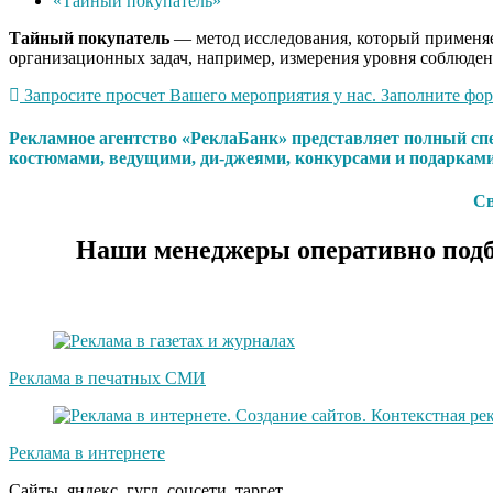
«Тайный покупатель»
Тайный
покупатель
— метод исследования, который применяет
организационных задач, например, измерения уровня соблюден
Запросите просчет Вашего мероприятия у нас. Заполните форм
Рекламное агентство «РеклаБанк» представляет полный сп
костюмами, ведущими, ди-джеями, конкурсами и подарками
Св
Наши менеджеры оперативно подб
Реклама в печатных СМИ
Реклама в интернете
Сайты, яндекс, гугл, соцсети, таргет