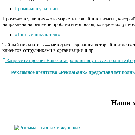
Промо-консультации
Промо-консультация – это маркетинговый инструмент, который 
направлена на решение проблем и вопросов, которые могут воз
«Тайный покупатель»
Тайный покупатель — метод исследования, который применяетс
клиентов сотрудниками в организации и др.
Запросите просчет Вашего мероприятия у нас. Заполните форм
Рекламное агентство «РеклаБанк» предоставляет полны
Наши м