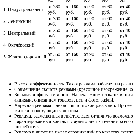
A3
A4
A5
A6
A7
от 360
от 160
от 90
от 60
от 40
1
Индустриальный
руб.
руб.
руб.
руб.
руб.
от 360
от 160
от 90
от 60
от 40
2
Ленинский
руб.
руб.
руб.
руб.
руб.
от 360
от 160
от 90
от 60
от 40
3
Центральный
руб.
руб.
руб.
руб.
руб.
от 360
от 160
от 90
от 60
от 40
4
Октябрьский
руб.
руб.
руб.
руб.
руб.
от 360
от 160
от 90
от 60
от 40
5
Железнодорожный
руб.
руб.
руб.
руб.
руб.
Высокая эффективность. Такая реклама работает на разны
Совмещение свойств рекламы (красочное изображение, б
Большая информативность. На рекламном плакате, в отли
акциями, описанием товаров, цен и фотографий.
Адресная реклама – аналогия почтовой рассылки. При ее 
жители, пользующиеся лифтом.
Реклама, размещенная в лифтах, дает отличную возможн
Гарантированный контакт с аудиторией в течении всего в
потребителя.
Реклама в лифте не имеет ограничений по качеству аудит