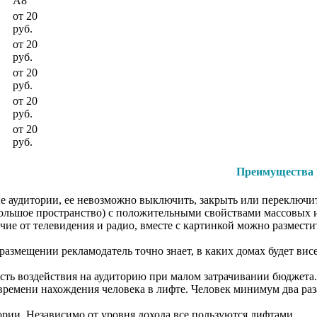
A8
от 20
руб.
от 20
руб.
от 20
руб.
от 20
руб.
от 20
руб.
Преимущества 
е аудитории, ее невозможно выключить, закрыть или переключить,
ольшое пространство) с положительными свойствами массовых 
чие от телевидения и радио, вместе с картинкой можно размест
размещении рекламодатель точно знает, в каких домах будет вис
ость воздействия на аудиторию при малом затрачивании бюджета
ремени нахождения человека в лифте. Человек минимум два раза 
ории. Независимо от уровня дохода все пользуются лифтами.