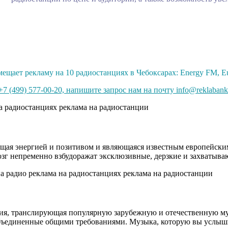
ещает рекламу на 10 радиостанциях в Чебоксарах: Energy FM, Eu
7 (499) 577-00-20, напишите запрос нам на почту info@reklabank
я энергией и позитивом и являющаяся известным европейским 
ш мозг непременно взбудоражат эксклюзивные, дерзкие и захваты
ция, транслирующая популярную зарубежную и отечественную муз
единенные общими требованиями. Музыка, которую вы услышите 