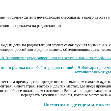
ые «горячие» хиты и неувядающая классика из вашего детства и
. Каждый день на радиостанции звучит самая лучшая музыка 70
идеров российского радиовещания, объединяющим сразу нескольк
й. Заполните форму запроса или свяжитесь с нами по телефонам 
ного ролика на любой из радиостанций в Чебоксарах рассчи
отталкиваясь от уд
ожеством преимуществ, прежде всего — высоким охватом аудито
 центрах, кинотеатрах, театрах и других местах, где люди пров
дится в более податливом состоянии. Реклама на радио также отл
передавать оттенки и нюансы, которые могут быть 
Посмотрите где еще мы можем 