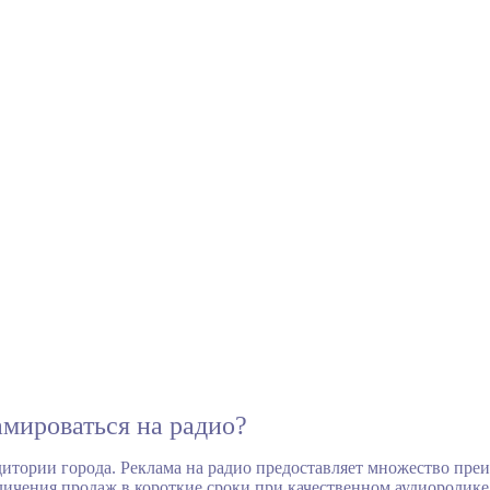
амироваться на радио?
дитории города. Реклама на радио предоставляет множество пре
личения продаж в короткие сроки при качественном аудиоролике