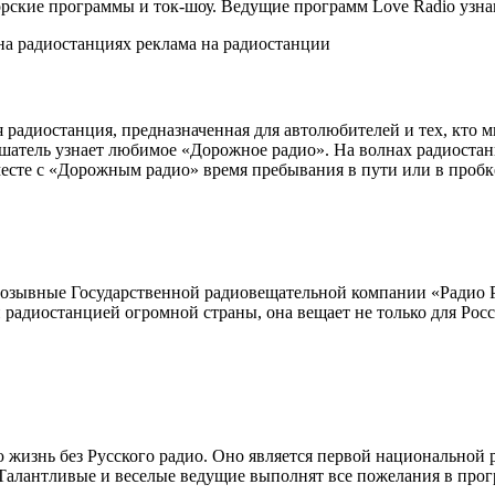
орские программы и ток-шоу. Ведущие программ Love Radio узна
диостанция, предназначенная для автолюбителей и тех, кто мно
атель узнает любимое «Дорожное радио». На волнах радиостанци
Вместе с «Дорожным радио» время пребывания в пути или в проб
 позывные Государственной радиовещательной компании «Радио Р
 радиостанцией огромной страны, она вещает не только для Росс
 жизнь без Русского радио. Оно является первой национальной 
Талантливые и веселые ведущие выполнят все пожелания в прог