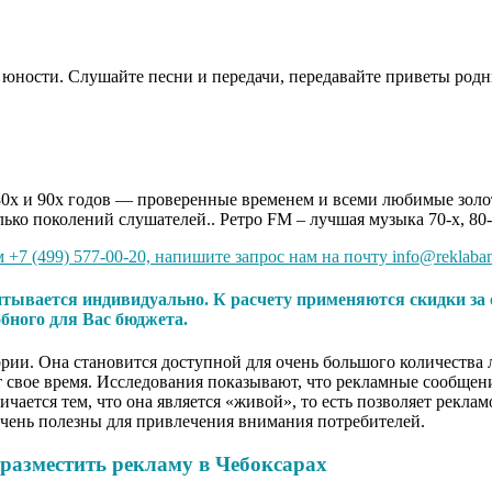
 юности. Слушайте песни и передачи, передавайте приветы род
х, 80х и 90х годов — проверенные временем и всеми любимые з
о поколений слушателей.. Ретро FM – лучшая музыка 70-х, 80-х
+7 (499) 577-00-20, напишите запрос нам на почту info@reklaba
тывается индивидуально. К расчету применяются скидки за 
обного для Вас бюджета.
рии. Она становится доступной для очень большого количества 
одят свое время. Исследования показывают, что рекламные сообще
ичается тем, что она является «живой», то есть позволяет рекла
очень полезны для привлечения внимания потребителей.
разместить рекламу в Чебоксарах