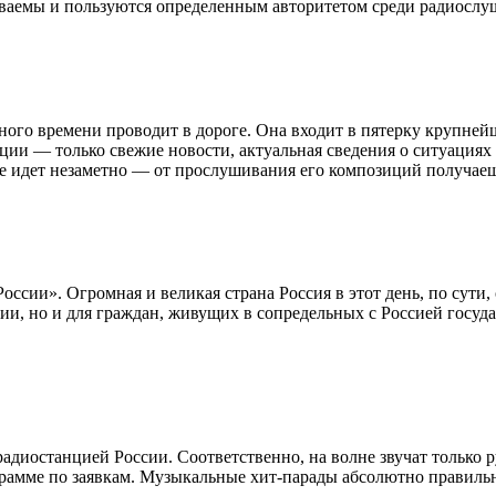
ваемы и пользуются определенным авторитетом среди радиослуш
го времени проводит в дороге. Она входит в пятерку крупнейш
и — только свежие новости, актуальная сведения о ситуациях на
ке идет незаметно — от прослушивания его композиций получае
оссии». Огромная и великая страна Россия в этот день, по сут
ии, но и для граждан, живущих в сопредельных с Россией госуда
радиостанцией России. Соответственно, на волне звучат только
рамме по заявкам. Музыкальные хит-парады абсолютно правильн