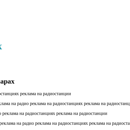
Х
сарах