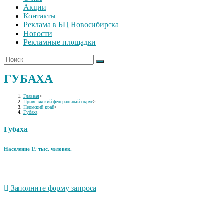
Акции
Контакты
Реклама в БЦ Новосибирска
Новости
Рекламные площадки
ГУБАХА
Главная
>
Приволжский федеральный округ
>
Пермский край
>
Губаха
Губаха
Население 19 тыс. человек.
Заполните форму запроса