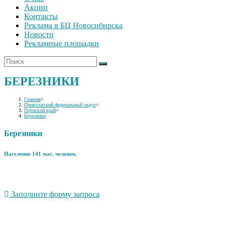
Акции
Контакты
Реклама в БЦ Новосибирска
Новости
Рекламные площадки
БЕРЕЗНИКИ
Главная
>
Приволжский федеральный округ
>
Пермский край
>
Березники
Березники
Население 141 тыс. человек.
Заполните форму запроса