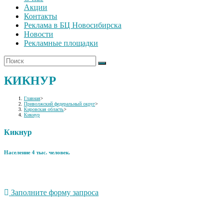
Акции
Контакты
Реклама в БЦ Новосибирска
Новости
Рекламные площадки
КИКНУР
Главная
>
Приволжский федеральный округ
>
Кировская область
>
Кикнур
Кикнур
Население 4 тыс. человек.
Заполните форму запроса