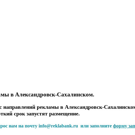
амы в Александровск-Сахалинском.
 направлений рекламы в Александровск-Сахалинском
откий срок запустят размещение.
прос нам на почту info@reklabank.ru или заполните
форму за