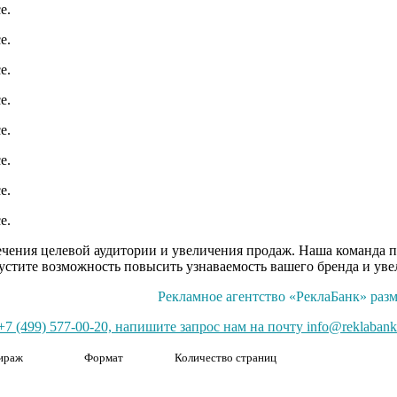
ечения целевой аудитории и увеличения продаж. Наша команда п
устите возможность повысить узнаваемость вашего бренда и ув
Рекламное агентство «РеклаБанк» разм
7 (499) 577-00-20, напишите запрос нам на почту info@reklabank
ираж
Формат
Количество страниц