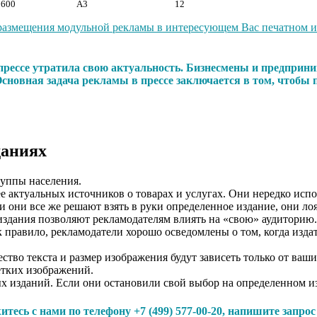
 600
А3
12
размещения модульной рекламы в интересующем Вас печатном изд
в прессе утратила свою актуальность. Бизнесмены и предпр
Основная задача рекламы в прессе заключается в том, чтобы
даниях
уппы населения.
е актуальных источников о товарах и услугах. Они нередко исп
ли они все же решают взять в руки определенное издание, они лоя
издания позволяют рекламодателям влиять на «свою» аудиторию.
равило, рекламодатели хорошо осведомлены о том, когда издател
тво текста и размер изображения будут зависеть только от ваш
етких изображений.
ых изданий. Если они остановили свой выбор на определенном и
тесь с нами по телефону +7 (499) 577-00-20, напишите запро