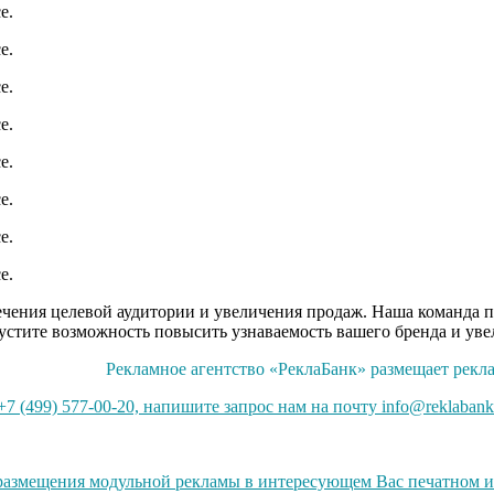
ечения целевой аудитории и увеличения продаж. Наша команда п
устите возможность повысить узнаваемость вашего бренда и ув
Рекламное агентство «РеклаБанк» размещает ре
7 (499) 577-00-20, напишите запрос нам на почту info@reklabank
размещения модульной рекламы в интересующем Вас печатном изд