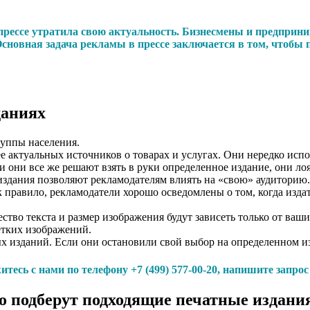
в прессе утратила свою актуальность. Бизнесмены и предпр
Основная задача рекламы в прессе заключается в том, чтобы
даниях
уппы населения.
е актуальных источников о товарах и услугах. Они нередко исп
ли они все же решают взять в руки определенное издание, они лоя
издания позволяют рекламодателям влиять на «свою» аудиторию.
равило, рекламодатели хорошо осведомлены о том, когда издател
тво текста и размер изображения будут зависеть только от ваш
етких изображений.
ых изданий. Если они остановили свой выбор на определенном и
тесь с нами по телефону +7 (499) 577-00-20, напишите запро
 подберут подходящие печатные издания