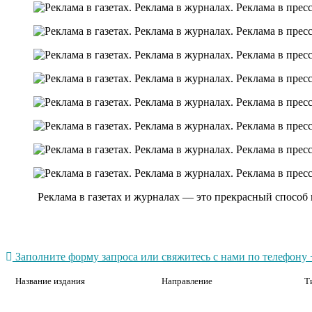
Реклама в газетах и журналах — это прекрасный способ
Заполните форму запроса или свяжитесь с нами по телефону +
Название издания
Направление
Т