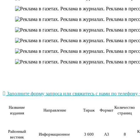
Заполните форму запроса или свяжитесь с нами по телефону +
Название
Количество
Направление
Тираж
Формат
издания
страниц
Районный
К
Информационное
3 600
А3
8
вестник