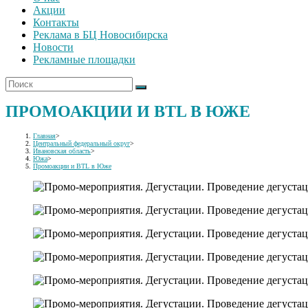
Акции
Контакты
Реклама в БЦ Новосибирска
Новости
Рекламные площадки
ПРОМОАКЦИИ И BTL В ЮЖЕ
Главная
>
Центральный федеральный округ
>
Ивановская область
>
Южа
>
Промоакции и BTL в Юже