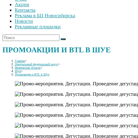
Акции
Контакты
Реклама в БЦ Новосибирска
Новости
Рекламные площадки
ПРОМОАКЦИИ И BTL В ШУЕ
Главная
>
Центральный федеральный округ
>
Ивановская область
>
Шуя
>
Промоакции и BTL в Шуе