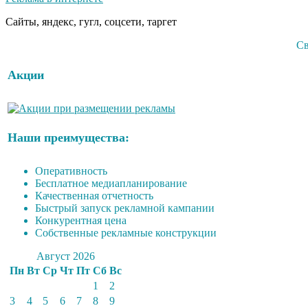
Сайты, яндекс, гугл, соцсети, таргет
Св
Акции
Наши преимущества:
Оперативность
Бесплатное медиапланирование
Качественная отчетность
Быстрый запуск рекламной кампании
Конкурентная цена
Собственные рекламные конструкции
Август 2026
Пн
Вт
Ср
Чт
Пт
Сб
Вс
1
2
3
4
5
6
7
8
9