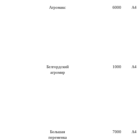
Агромакс
6000
А4
Белгордский
1000
А4
агромир
Большая
7000
А4
переменка