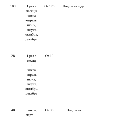
100
1 раз в
От 176
Подписка и др.
месяц 5
числа
-апрель,
июнь,
август,
октябрь,
декабрь
28
1 раз в
От 19
месяц
30
числа
-апрель,
июнь,
август,
октябрь,
декабрь
40
5 числа,
От 36
Подписка
март —