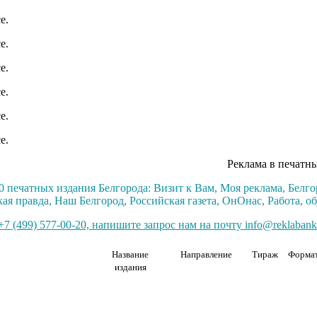
Реклама в печатн
0 печатных издания Белгорода: Визит к Вам, Моя реклама, Белг
ая правда, Наш Белгород, Российская газета, ОнОнас, Работа, о
7 (499) 577-00-20, напишите запрос нам на почту info@reklabank
Название
Направление
Тираж
Форма
издания