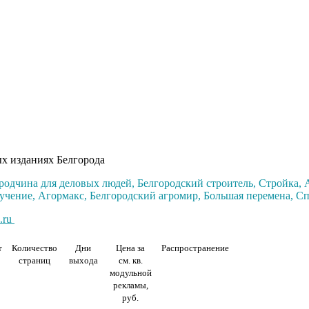
ых изданиях Белгорода
ородчина для деловых людей, Белгородский строитель, Стройка, 
бучение, Агормакс, Белгородский агромир, Большая перемена, С
.ru
т
Количество
Дни
Цена за
Распространение
страниц
выхода
см. кв.
модульной
рекламы,
руб.