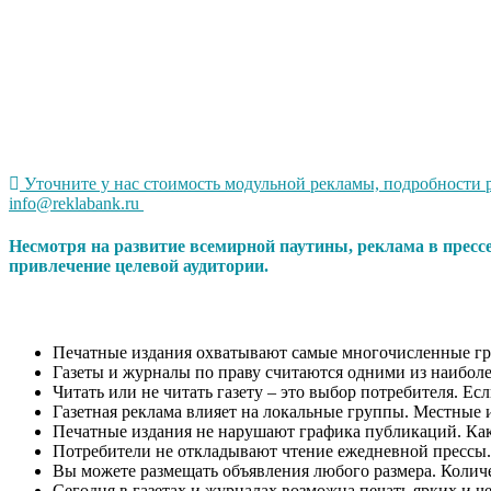
Уточните у нас стоимость модульной рекламы, подробности 
info@reklabank.ru
Несмотря на развитие всемирной паутины, реклама в пресс
привлечение целевой аудитории.
Печатные издания охватывают самые многочисленные гр
Газеты и журналы по праву считаются одними из наиболе
Читать или не читать газету – это выбор потребителя. Ес
Газетная реклама влияет на локальные группы. Местные 
Печатные издания не нарушают графика публикаций. Как п
Потребители не откладывают чтение ежедневной прессы.
Вы можете размещать объявления любого размера. Количес
Сегодня в газетах и журналах возможна печать ярких и ч