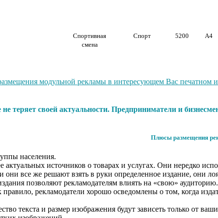
Спортивная
Спорт
5200
А4
смена
размещения модульной рекламы в интересующем Вас печатном изд
е не теряет своей актуальности. Предприниматели и бизнесм
Плюсы размещения рек
уппы населения.
е актуальных источников о товарах и услугах. Они нередко исп
ли они все же решают взять в руки определенное издание, они лоя
издания позволяют рекламодателям влиять на «свою» аудиторию.
равило, рекламодатели хорошо осведомлены о том, когда издател
тво текста и размер изображения будут зависеть только от ваш
етких изображений.