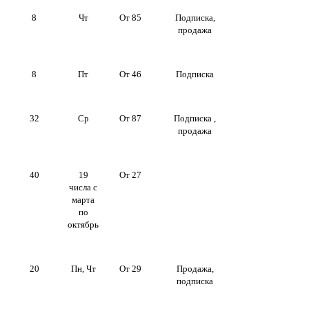
8
Чт
От 85
Подписка,
продажа
8
Пт
От 46
Подписка
32
Ср
От 87
Подписка ,
продажа
40
19
От 27
числа с
марта
по
октябрь
20
Пн, Чт
От 29
Продажа,
подписка