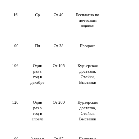
16
Ср
От 49
Бесплатно по
почтовым
ящикам
100
Пн
От 38
Продажа
106
Один
От 195
Курьерская
раз в
доставка,
год в
Стойки,
декабре
Выставки
120
Один
От 200
Курьерская
раз в
доставка,
год в
Стойки,
апреле
Выставки
100
2 раза в
От 87
Почтовые