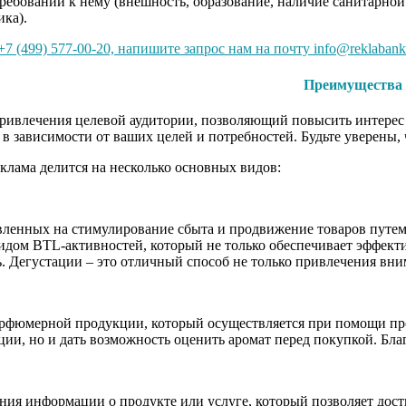
требований к нему (внешность, образование, наличие санитарной
ика).
7 (499) 577-00-20, напишите запрос нам на почту info@reklabank
Преимущества 
ивлечения целевой аудитории, позволяющий повысить интерес и
 в зависимости от ваших целей и потребностей. Будьте уверены
клама делится на несколько основных видов:
вленных на стимулирование сбыта и продвижение товаров путем
идом BTL-активностей, который не только обеспечивает эффект
. Дегустации – это отличный способ не только привлечения вн
рфюмерной продукции, который осуществляется при помощи пром
ии, но и дать возможность оценить аромат перед покупкой. Бла
нения информации о продукте или услуге, который позволяет д