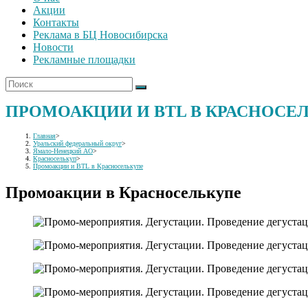
Акции
Контакты
Реклама в БЦ Новосибирска
Новости
Рекламные площадки
ПРОМОАКЦИИ И BTL В КРАСНОСЕ
Главная
>
Уральский федеральный округ
>
Ямало-Ненецкий АО
>
Красноселькуп
>
Промоакции и BTL в Красноселькупе
Промоакции в Красноселькупе