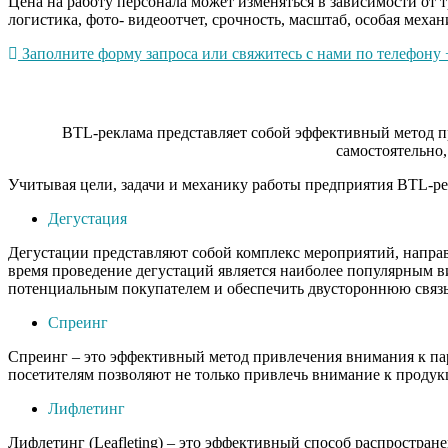
Цена на работу персонала может изменяться в зависимости от 
логистика, фото- видеоотчет, срочность, масштаб, особая механ
Заполните форму запроса или свяжитесь с нами по телефону +
BTL-реклама представляет собой эффективный метод пр
самостоятельно,
Учитывая цели, задачи и механику работы предприятия BTL-ре
Дегустация
Дегустации представляют собой комплекс мероприятий, напра
время проведение дегустаций является наиболее популярным в
потенциальным покупателем и обеспечить двустороннюю связь
Спреинг
Спреинг – это эффективный метод привлечения внимания к па
посетителям позволяют не только привлечь внимание к продукц
Лифлетинг
Лифлетинг (Leafleting) – это эффективный способ распростра