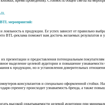
 книжки, время проведения). Стоимость общей сметы на мероприя
.ru
BTL мероприятий:
 лояльность к продукции. Ее успех зависит от правильно выбр
, что BTL-реклама поможет вам достичь желаемых результатов и
 их презентации и предоставления потенциальным покупателям 
ивное выделение целевой аудитории и повышение узнаваемости б
имания к продукции, но и установления доверительных отношен
оутеров-консультантов и специально оформленной стойки. Нане
годаря спреингу происходит узнаваемость бренда, а также повы
остигать высокой охватываемости целевой аудитории при минима