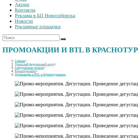
Акции
Контакты
Реклама в БЦ Новосибирска
Новости
Рекламные площадки
ПРОМОАКЦИИ И BTL В КРАСНОТУ
Главная
>
Уральский федеральный округ
>
Свердловская область
>
Краснотурьинск
>
Промоакции и BTL в Краснотурьинске