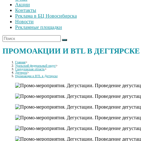
Акции
Контакты
Реклама в БЦ Новосибирска
Новости
Рекламные площадки
ПРОМОАКЦИИ И BTL В ДЕГТЯРСКЕ
Главная
>
Уральский федеральный округ
>
Свердловская область
>
Дегтярск
>
Промоакции и BTL в Дегтярске