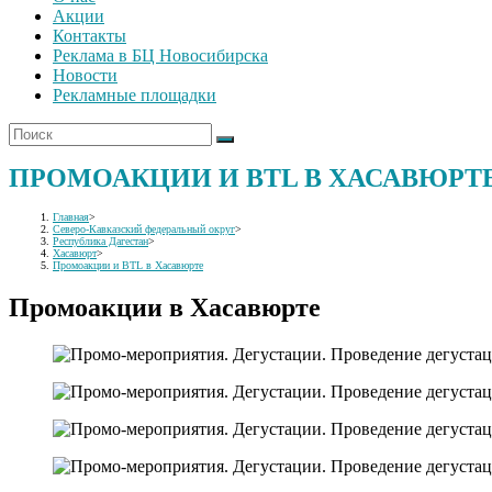
Акции
Контакты
Реклама в БЦ Новосибирска
Новости
Рекламные площадки
ПРОМОАКЦИИ И BTL В ХАСАВЮРТ
Главная
>
Северо-Кавказский федеральный округ
>
Республика Дагестан
>
Хасавюрт
>
Промоакции и BTL в Хасавюрте
Промоакции в Хасавюрте