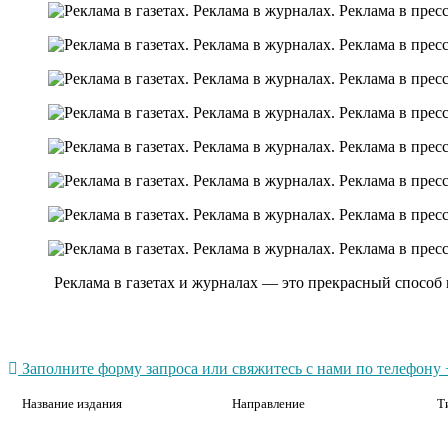
Реклама в газетах и журналах — это прекрасный способ
Заполните форму запроса или свяжитесь с нами по телефону +
Название издания
Направление
Т