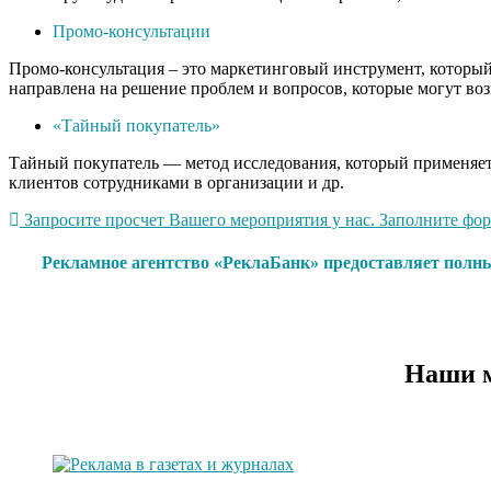
Промо-консультации
Промо-консультация – это маркетинговый инструмент, который 
направлена на решение проблем и вопросов, которые могут воз
«Тайный покупатель»
Тайный покупатель — метод исследования, который применяетс
клиентов сотрудниками в организации и др.
Запросите просчет Вашего мероприятия у нас. Заполните форм
Рекламное агентство «РеклаБанк» предоставляет полны
Наши м