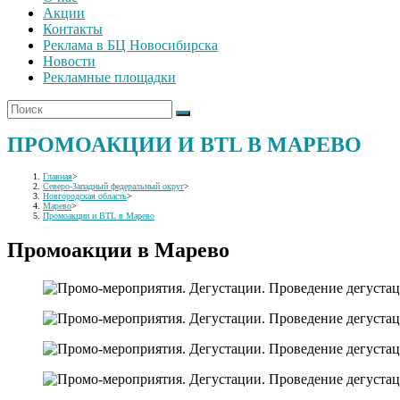
Акции
Контакты
Реклама в БЦ Новосибирска
Новости
Рекламные площадки
ПРОМОАКЦИИ И BTL В МАРЕВО
Главная
>
Северо-Западный федеральный округ
>
Новгородская область
>
Марево
>
Промоакции и BTL в Марево
Промоакции в Марево