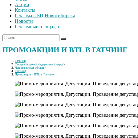
Акции
Контакты
Реклама в БЦ Новосибирска
Новости
Рекламные площадки
ПРОМОАКЦИИ И BTL В ГАТЧИНЕ
Главная
>
Северо-Западный федеральный округ
>
Ленинградская область
>
Гатчина
>
Промоакции и BTL в Гатчине