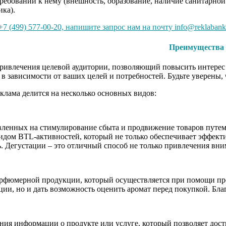
требований к нему (внешность, образование, наличие санитарной
ика).
7 (499) 577-00-20, напишите запрос нам на почту info@reklabank
Преимущества 
ивлечения целевой аудитории, позволяющий повысить интерес и
 в зависимости от ваших целей и потребностей. Будьте уверены
клама делится на несколько основных видов:
вленных на стимулирование сбыта и продвижение товаров путем
идом BTL-активностей, который не только обеспечивает эффект
. Дегустации – это отличный способ не только привлечения вн
рфюмерной продукции, который осуществляется при помощи пром
ии, но и дать возможность оценить аромат перед покупкой. Бла
нения информации о продукте или услуге, который позволяет д