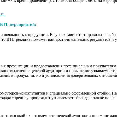
 книжки, время проведения). Стоимость общей сметы на мероприя
.ru
BTL мероприятий:
 лояльность к продукции. Ее успех зависит от правильно выбр
, что BTL-реклама поможет вам достичь желаемых результатов и
 их презентации и предоставления потенциальным покупателям 
ивное выделение целевой аудитории и повышение узнаваемости б
имания к продукции, но и установления доверительных отношен
оутеров-консультантов и специально оформленной стойки. Нане
годаря спреингу происходит узнаваемость бренда, а также повы
остигать высокой охватываемости целевой аудитории при минима