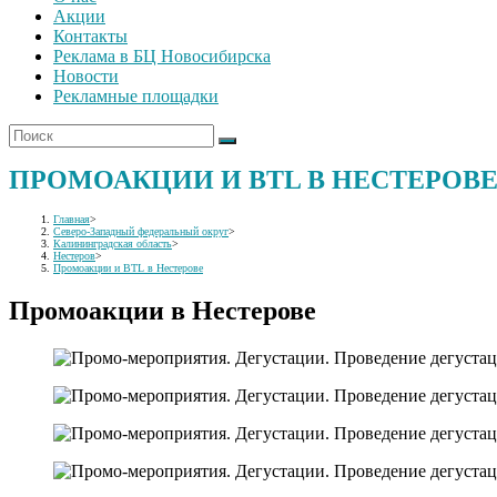
Акции
Контакты
Реклама в БЦ Новосибирска
Новости
Рекламные площадки
ПРОМОАКЦИИ И BTL В НЕСТЕРОВ
Главная
>
Северо-Западный федеральный округ
>
Калининградская область
>
Нестеров
>
Промоакции и BTL в Нестерове
Промоакции в Нестерове