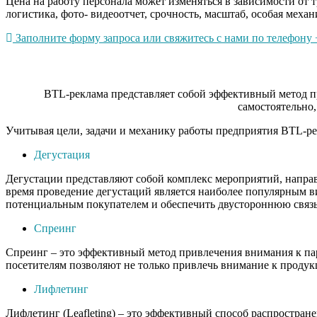
Цена на работу персонала может изменяться в зависимости от 
логистика, фото- видеоотчет, срочность, масштаб, особая механ
Заполните форму запроса или свяжитесь с нами по телефону +
BTL-реклама представляет собой эффективный метод пр
самостоятельно,
Учитывая цели, задачи и механику работы предприятия BTL-ре
Дегустация
Дегустации представляют собой комплекс мероприятий, напра
время проведение дегустаций является наиболее популярным в
потенциальным покупателем и обеспечить двустороннюю связь
Спреинг
Спреинг – это эффективный метод привлечения внимания к па
посетителям позволяют не только привлечь внимание к продукц
Лифлетинг
Лифлетинг (Leafleting) – это эффективный способ распростра