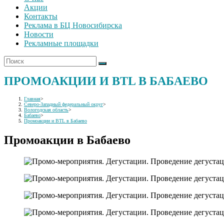
Акции
Контакты
Реклама в БЦ Новосибирска
Новости
Рекламные площадки
ПРОМОАКЦИИ И BTL В БАБАЕВО
Главная
>
Северо-Западный федеральный округ
>
Вологодская область
>
Бабаево
>
Промоакции и BTL в Бабаево
Промоакции в Бабаево