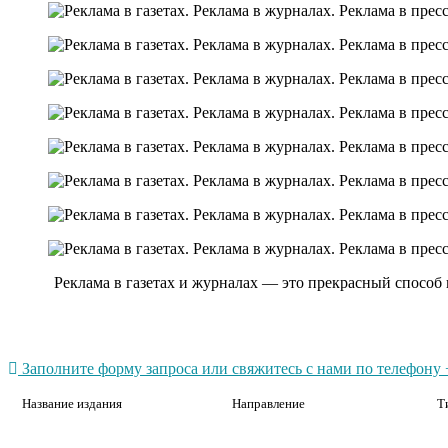
Реклама в газетах и журналах — это прекрасный способ
Заполните форму запроса или свяжитесь с нами по телефону +
Название издания
Направление
Т