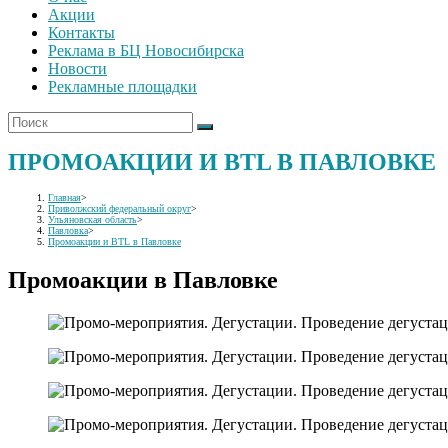
Акции
Контакты
Реклама в БЦ Новосибирска
Новости
Рекламные площадки
ПРОМОАКЦИИ И BTL В ПАВЛОВКЕ
Главная
>
Приволжский федеральный округ
>
Ульяновская область
>
Павловка
>
Промоакции и BTL в Павловке
Промоакции в Павловке