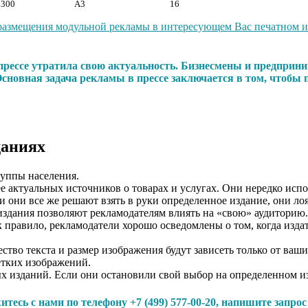
 300
А3
16
размещения модульной рекламы в интересующем Вас печатном изд
в прессе утратила свою актуальность. Бизнесмены и предпр
Основная задача рекламы в прессе заключается в том, чтобы
даниях
уппы населения.
е актуальных источников о товарах и услугах. Они нередко исп
ли они все же решают взять в руки определенное издание, они лоя
издания позволяют рекламодателям влиять на «свою» аудиторию.
равило, рекламодатели хорошо осведомлены о том, когда издател
тво текста и размер изображения будут зависеть только от ваш
етких изображений.
ых изданий. Если они остановили свой выбор на определенном и
тесь с нами по телефону +7 (499) 577-00-20, напишите запро