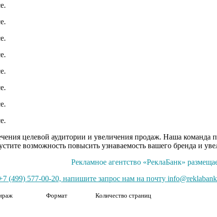
ечения целевой аудитории и увеличения продаж. Наша команда п
устите возможность повысить узнаваемость вашего бренда и ув
Рекламное агентство «РеклаБанк» размещае
7 (499) 577-00-20, напишите запрос нам на почту info@reklabank
ираж
Формат
Количество страниц